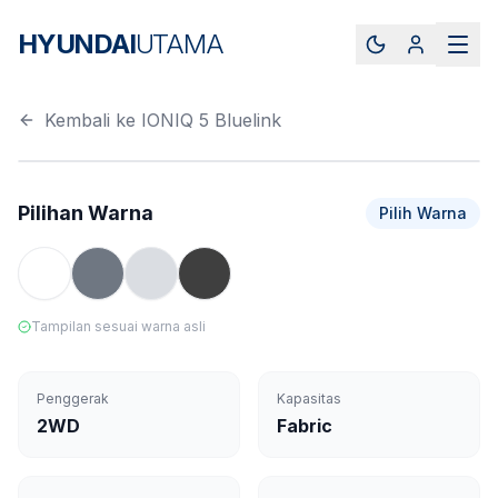
HYUNDAI
UTAMA
Kembali ke
IONIQ 5 Bluelink
HD RES
360° STUDIO
Pilihan Warna
Pilih Warna
Tampilan sesuai warna asli
Penggerak
Kapasitas
2WD
Fabric