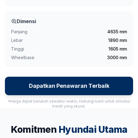
Dimensi
Panjang
4635
mm
Lebar
1890
mm
Tinggi
1605
mm
Wheelbase
3000
mm
Dapatkan Penawaran Terbaik
*Harga dapat berubah sewaktu-waktu. Hubungi kami untuk simulasi
kredit yang akurat.
Komitmen
Hyundai Utama