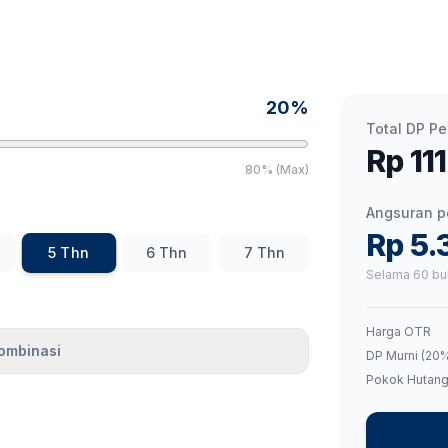
20
%
Total DP P
Rp 11
80% (Max)
Angsuran p
Rp 5.
5
Thn
6
Thn
7
Thn
Selama
60
bu
Harga OTR
ombinasi
DP Murni (
20
%
Pokok Hutan