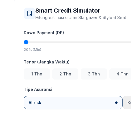
Smart Credit Simulator
Hitung estimasi cicilan
Stargazer X Style 6 Seat
Down Payment (DP)
20% (Min)
Tenor (Jangka Waktu)
1
Thn
2
Thn
3
Thn
4
Thn
Tipe Asuransi
Allrisk
K