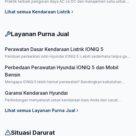
Praktik terbaik pengisian daya AC vs DC dan manajemen suhu untuk
memperpanjang usia baterai.
Lihat semua
Kendaraan Listrik
Layanan Purna Jual
Perawatan Dasar Kendaraan Listrik IONIQ 5
Panduan perawatan rutin Hyundai IONIQ 5: Lebih sederhana tanpa ganti
oli, fokus pada baterai, kelistrikan, dan software update.
Perbedaan Perawatan Hyundai IONIQ 5 dan Mobil
Bensin
Mengapa IONIQ 5 lebih hemat perawatan? Bandingkan kebutuhan
servis mobil listrik vs mesin bensin.
Garansi Kendaraan Hyundai
Perlindungan menyeluruh untuk kendaraan baru Anda dari cacat
produksi.
Lihat semua
Layanan Purna Jual
Situasi Darurat