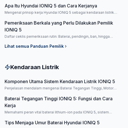
Apa Itu Hyundai IONIQ 5 dan Cara Kerjanya
Mengenal prinsip kerja Hyundai IONIQ 5 sebagai kendaraan listrik
murni dengan efisiensi energi tinggi dan respons berkendara yang
halus.
Pemeriksaan Berkala yang Perlu Dilakukan Pemilik
IONIQ 5
Daftar ceklis pemeriksaan rutin: Baterai, pendingin, ban, hingga
software untuk menjaga kondisi prima.
Lihat semua
Panduan Pemilik
Kendaraan Listrik
Komponen Utama Sistem Kendaraan Listrik IONIQ 5
Penjelasan mendalam mengenai Baterai Tegangan Tinggi, Motor
Listrik, Inverter, OBC, dan LDC pada Hyundai IONIQ 5.
Baterai Tegangan Tinggi IONIQ 5: Fungsi dan Cara
Kerja
Memahami peran vital baterai lithium-ion pada IONIQ 5, sistem
pendingin cairan, dan mekanisme perlindungan otomatisnya.
Tips Menjaga Umur Baterai Hyundai IONIQ 5