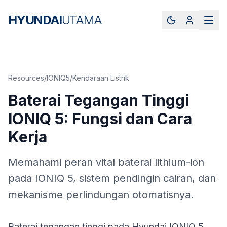
HYUNDAI
UTAMA
Resources
/
IONIQ5
/
Kendaraan Listrik
Baterai Tegangan Tinggi
IONIQ 5: Fungsi dan Cara
Kerja
Memahami peran vital baterai lithium-ion
pada IONIQ 5, sistem pendingin cairan, dan
mekanisme perlindungan otomatisnya.
Baterai tegangan tinggi pada Hyundai IONIQ 5