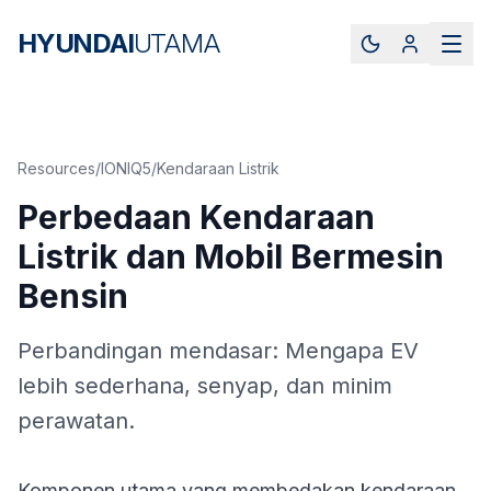
HYUNDAI
UTAMA
Resources
/
IONIQ5
/
Kendaraan Listrik
Perbedaan Kendaraan
Listrik dan Mobil Bermesin
Bensin
Perbandingan mendasar: Mengapa EV
lebih sederhana, senyap, dan minim
perawatan.
Komponen utama yang membedakan kendaraan