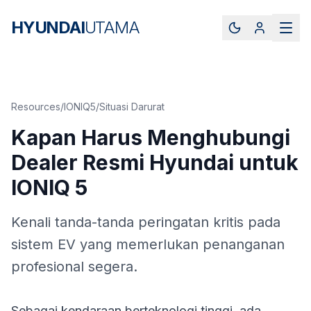
HYUNDAI
UTAMA
Resources
/
IONIQ5
/
Situasi Darurat
Kapan Harus Menghubungi
Dealer Resmi Hyundai untuk
IONIQ 5
Kenali tanda-tanda peringatan kritis pada
sistem EV yang memerlukan penanganan
profesional segera.
Sebagai kendaraan berteknologi tinggi, ada