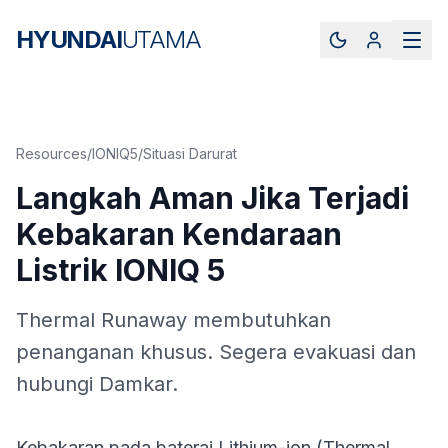
HYUNDAI
UTAMA
Resources
/
IONIQ5
/
Situasi Darurat
Langkah Aman Jika Terjadi
Kebakaran Kendaraan
Listrik IONIQ 5
Thermal Runaway membutuhkan
penanganan khusus. Segera evakuasi dan
hubungi Damkar.
Kebakaran pada baterai Lithium-ion (Thermal