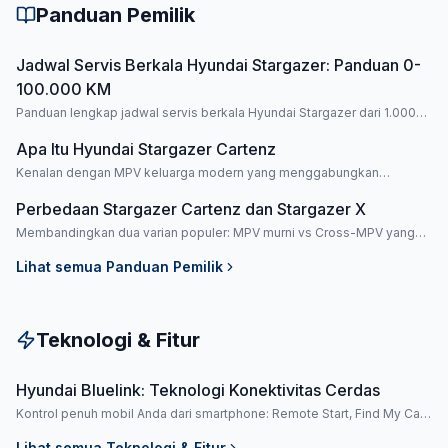
Panduan Pemilik
Jadwal Servis Berkala Hyundai Stargazer: Panduan 0-
100.000 KM
Panduan lengkap jadwal servis berkala Hyundai Stargazer dari 1.000
KM hingga 100.000 KM.
Apa Itu Hyundai Stargazer Cartenz
Kenalan dengan MPV keluarga modern yang menggabungkan
kenyamanan premium dan performa efisien.
Perbedaan Stargazer Cartenz dan Stargazer X
Membandingkan dua varian populer: MPV murni vs Cross-MPV yang
lebih tangguh.
Lihat semua
Panduan Pemilik
Teknologi & Fitur
Hyundai Bluelink: Teknologi Konektivitas Cerdas
Kontrol penuh mobil Anda dari smartphone: Remote Start, Find My Car,
hingga SOS Emergency.
Lihat semua
Teknologi & Fitur