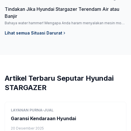
gendong atau dolly.
Tindakan Jika Hyundai Stargazer Terendam Air atau
Banjir
Bahaya water hammer! Mengapa Anda haram menyalakan mesin mobil
yang terendam banjir.
Lihat semua
Situasi Darurat
Artikel Terbaru Seputar
Hyundai
STARGAZER
LAYANAN PURNA-JUAL
Garansi Kendaraan Hyundai
20 Desember 2025