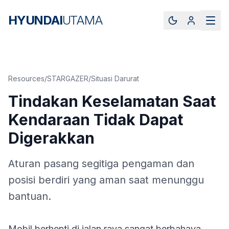
HYUNDAI
UTAMA
Resources
/
STARGAZER
/
Situasi Darurat
Tindakan Keselamatan Saat
Kendaraan Tidak Dapat
Digerakkan
Aturan pasang segitiga pengaman dan
posisi berdiri yang aman saat menunggu
bantuan.
Mobil berhenti di jalan raya sangat berbahaya