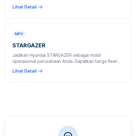
dinas kantor dengan harga fleet B2B eksklusif.
Lihat Detail
MPV
STARGAZER
Jadikan Hyundai STARGAZER sebagai mobil
operasional perusahaan Anda. Dapatkan harga fleet
stargazer perusahaan dan penawaran pembelian
Lihat Detail
borongan (fleet) B2B terbaik hari ini.