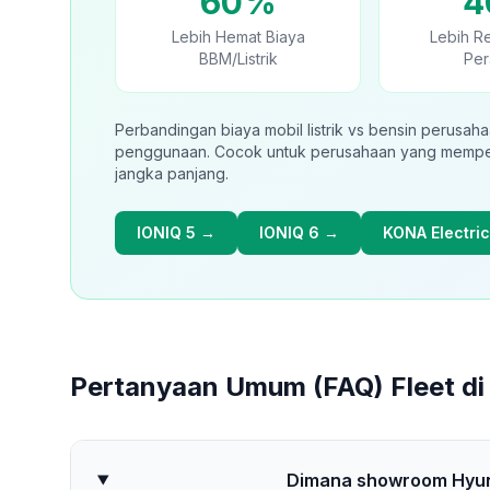
60%
4
Lebih Hemat Biaya
Lebih R
BBM/Listrik
Per
Perbandingan biaya mobil listrik vs bensin perusah
penggunaan. Cocok untuk perusahaan yang mempert
jangka panjang.
IONIQ 5 →
IONIQ 6 →
KONA Electri
Pertanyaan Umum (FAQ)
Fleet di
Dimana showroom Hyund