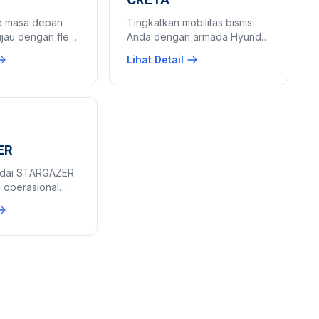
e masa depan
Tingkatkan mobilitas bisnis
ijau dengan fleet
Anda dengan armada Hyundai
Hyundai IONIQ 6.
CRETA. Mobil operasional
Lihat Detail
inamis bagi
perusahaan yang dinamis,
usahaan yang
elegan, dan siap mendukung
ngan.
produktivitas.
ER
ndai STARGAZER
 operasional
nda. Dapatkan
targazer
dan penawaran
rongan (fleet)
i ini.