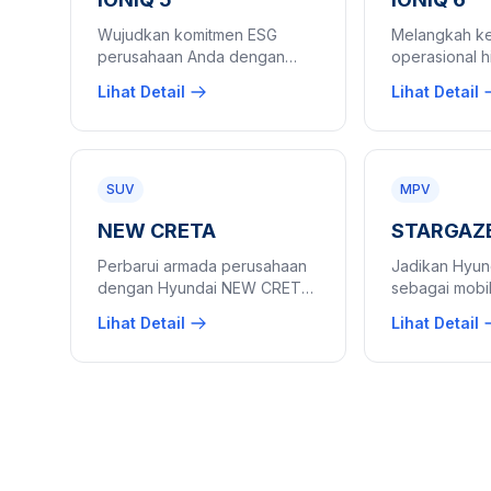
Wujudkan komitmen ESG
Melangkah k
perusahaan Anda dengan
operasional h
fleet mobil listrik Hyundai
mobil listrik 
Lihat Detail
Lihat Detail
IONIQ 5. ROI mobil listrik
Desain aerod
perusahaan terbaik dengan
pimpinan per
biaya operasional 60% lebih
peduli lingku
hemat.
SUV
MPV
NEW CRETA
STARGAZ
Perbarui armada perusahaan
Jadikan Hyu
dengan Hyundai NEW CRETA
sebagai mobil
dilengkapi fitur SmartSense
perusahaan A
Lihat Detail
Lihat Detail
terdepan. Mobil dinas kantor
harga fleet s
dengan harga fleet B2B
perusahaan 
eksklusif.
pembelian bo
B2B terbaik har