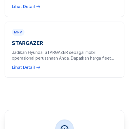
dinas kantor dengan harga fleet B2B eksklusif.
Lihat Detail
MPV
STARGAZER
Jadikan Hyundai STARGAZER sebagai mobil
operasional perusahaan Anda. Dapatkan harga fleet
stargazer perusahaan dan penawaran pembelian
Lihat Detail
borongan (fleet) B2B terbaik hari ini.