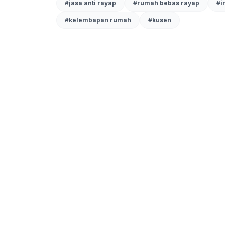
#
jasa anti rayap
#
rumah bebas rayap
#
i
#
kelembapan rumah
#
kusen