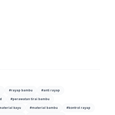
 rayap
u
#
rayap bambu
#
anti rayap
d
#
perawatan tirai bambu
material kayu
#
material bambu
#
kontrol rayap