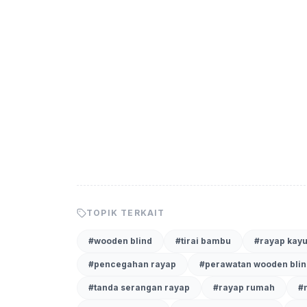
anti
TOPIK TERKAIT
#
wooden blind
#
tirai bambu
#
rayap kay
#
pencegahan rayap
#
perawatan wooden blin
#
tanda serangan rayap
#
rayap rumah
#