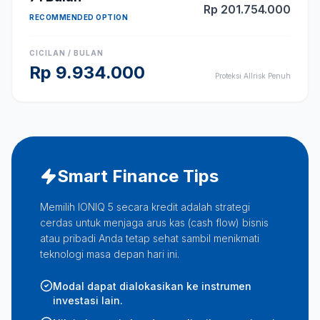
Rp
201.754.000
RECOMMENDED OPTION
CICILAN / BULAN
Rp
9.934.000
Proteksi Allrisk Penuh
Smart Finance Tips
Memilih IONIQ 5 secara kredit adalah strategi
cerdas untuk menjaga arus kas (cash flow) bisnis
atau pribadi Anda tetap sehat sambil menikmati
teknologi masa depan hari ini.
Modal dapat dialokasikan ke instrumen
investasi lain.