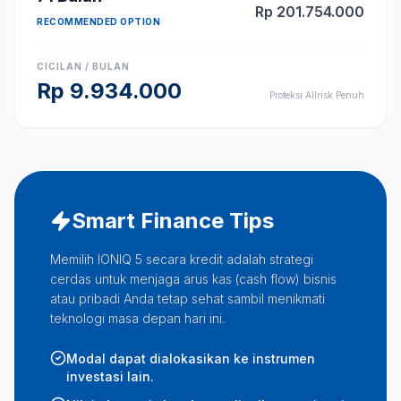
Rp
201.754.000
RECOMMENDED OPTION
CICILAN / BULAN
Rp
9.934.000
Proteksi Allrisk Penuh
Smart Finance Tips
Memilih IONIQ 5 secara kredit adalah strategi
cerdas untuk menjaga arus kas (cash flow) bisnis
atau pribadi Anda tetap sehat sambil menikmati
teknologi masa depan hari ini.
Modal dapat dialokasikan ke instrumen
investasi lain.