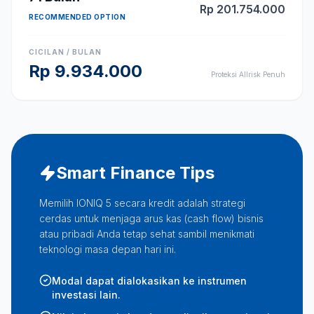
Rp
201.754.000
RECOMMENDED OPTION
CICILAN / BULAN
Rp
9.934.000
Proteksi Allrisk Penuh
Smart Finance Tips
Memilih IONIQ 5 secara kredit adalah strategi
cerdas untuk menjaga arus kas (cash flow) bisnis
atau pribadi Anda tetap sehat sambil menikmati
teknologi masa depan hari ini.
Modal dapat dialokasikan ke instrumen
investasi lain.