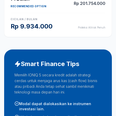
Rp
201.754.000
RECOMMENDED OPTION
CICILAN / BULAN
Rp
9.934.000
Proteksi Allrisk Penuh
Smart Finance Tips
Memilih IONIQ 5 secara kredit adalah strategi
cerdas untuk menjaga arus kas (cash flow) bisnis
atau pribadi Anda tetap sehat sambil menikmati
teknologi masa depan hari ini.
Modal dapat dialokasikan ke instrumen
investasi lain.