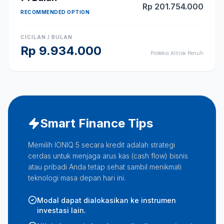
Rp
201.754.000
RECOMMENDED OPTION
CICILAN / BULAN
Rp
9.934.000
Proteksi Allrisk Penuh
Smart Finance Tips
Memilih IONIQ 5 secara kredit adalah strategi
cerdas untuk menjaga arus kas (cash flow) bisnis
atau pribadi Anda tetap sehat sambil menikmati
teknologi masa depan hari ini.
Modal dapat dialokasikan ke instrumen
investasi lain.