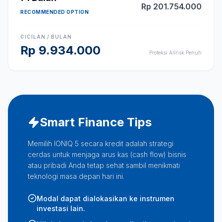
Rp
201.754.000
RECOMMENDED OPTION
CICILAN / BULAN
Rp
9.934.000
Proteksi Allrisk Penuh
Smart Finance Tips
Memilih IONIQ 5 secara kredit adalah strategi
cerdas untuk menjaga arus kas (cash flow) bisnis
atau pribadi Anda tetap sehat sambil menikmati
teknologi masa depan hari ini.
Modal dapat dialokasikan ke instrumen
investasi lain.