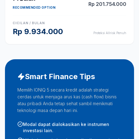
Rp
201.754.000
RECOMMENDED OPTION
CICILAN / BULAN
Rp
9.934.000
Proteksi Allrisk Penuh
Smart Finance Tips
Memilih IONIQ 5 secara kredit adalah strategi
cerdas untuk menjaga arus kas (cash flow) bisnis
atau pribadi Anda tetap sehat sambil menikmati
teknologi masa depan hari ini.
Modal dapat dialokasikan ke instrumen
investasi lain.