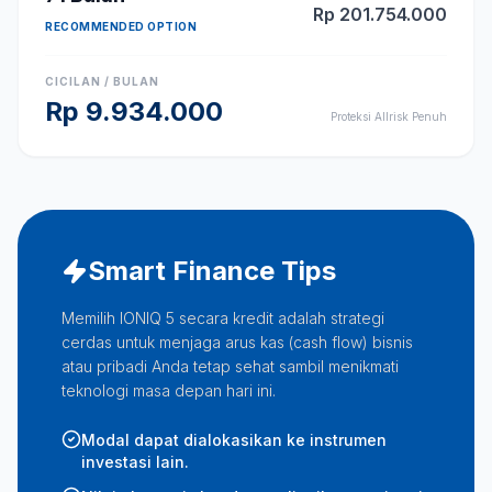
Rp
201.754.000
RECOMMENDED OPTION
CICILAN / BULAN
Rp
9.934.000
Proteksi Allrisk Penuh
Smart Finance Tips
Memilih IONIQ 5 secara kredit adalah strategi
cerdas untuk menjaga arus kas (cash flow) bisnis
atau pribadi Anda tetap sehat sambil menikmati
teknologi masa depan hari ini.
Modal dapat dialokasikan ke instrumen
investasi lain.