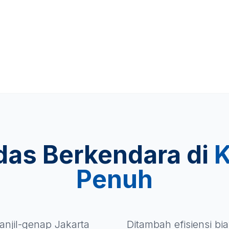
das Berkendara di
K
Penuh
anjil-genap Jakarta
Ditambah efisiensi b