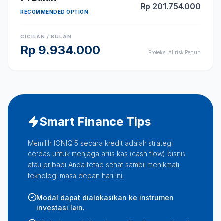
Rp
201.754.000
RECOMMENDED OPTION
CICILAN / BULAN
Rp
9.934.000
Proteksi Allrisk Penuh
Smart Finance Tips
Memilih IONIQ 5 secara kredit adalah strategi
cerdas untuk menjaga arus kas (cash flow) bisnis
atau pribadi Anda tetap sehat sambil menikmati
teknologi masa depan hari ini.
Modal dapat dialokasikan ke instrumen
investasi lain.