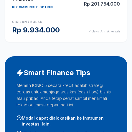
Rp
201.754.000
RECOMMENDED OPTION
CICILAN / BULAN
Rp
9.934.000
Proteksi Allrisk Penuh
Smart Finance Tips
Memilih IONIQ 5 secara kredit adalah strategi
cerdas untuk menjaga arus kas (cash flow) bisnis
atau pribadi Anda tetap sehat sambil menikmati
teknologi masa depan hari ini.
Modal dapat dialokasikan ke instrumen
investasi lain.