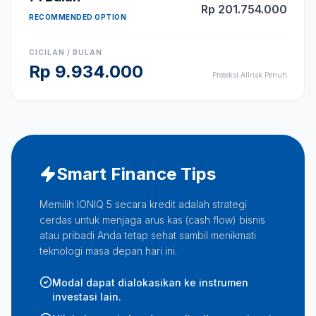
Rp
201.754.000
RECOMMENDED OPTION
CICILAN / BULAN
Rp
9.934.000
Proteksi Allrisk Penuh
Smart Finance Tips
Memilih IONIQ 5 secara kredit adalah strategi
cerdas untuk menjaga arus kas (cash flow) bisnis
atau pribadi Anda tetap sehat sambil menikmati
teknologi masa depan hari ini.
Modal dapat dialokasikan ke instrumen
investasi lain.