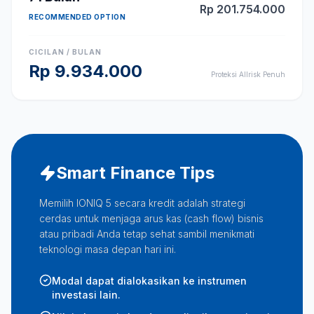
Rp
201.754.000
RECOMMENDED OPTION
CICILAN / BULAN
Rp
9.934.000
Proteksi Allrisk Penuh
Smart Finance Tips
Memilih IONIQ 5 secara kredit adalah strategi
cerdas untuk menjaga arus kas (cash flow) bisnis
atau pribadi Anda tetap sehat sambil menikmati
teknologi masa depan hari ini.
Modal dapat dialokasikan ke instrumen
investasi lain.