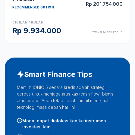
Rp
201.754.000
RECOMMENDED OPTION
CICILAN / BULAN
Rp
9.934.000
Proteksi Allrisk Penuh
Smart Finance Tips
Memilih IONIQ 5 secara kredit adalah strategi
cerdas untuk menjaga arus kas (cash flow) bisnis
atau pribadi Anda tetap sehat sambil menikmati
teknologi masa depan hari ini.
Modal dapat dialokasikan ke instrumen
investasi lain.