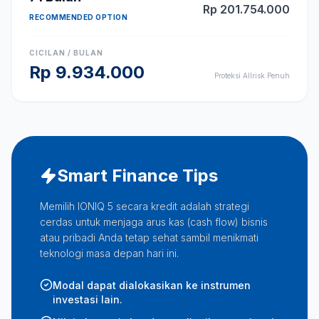
Rp
201.754.000
RECOMMENDED OPTION
CICILAN / BULAN
Rp
9.934.000
Proteksi Allrisk Penuh
Smart Finance Tips
Memilih IONIQ 5 secara kredit adalah strategi
cerdas untuk menjaga arus kas (cash flow) bisnis
atau pribadi Anda tetap sehat sambil menikmati
teknologi masa depan hari ini.
Modal dapat dialokasikan ke instrumen
investasi lain.