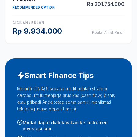
Rp
201.754.000
RECOMMENDED OPTION
CICILAN / BULAN
Rp
9.934.000
Proteksi Allrisk Penuh
Smart Finance Tips
Memilih IONIQ 5 secara kredit adalah strategi
cerdas untuk menjaga arus kas (cash flow) bisnis
atau pribadi Anda tetap sehat sambil menikmati
teknologi masa depan hari ini.
Modal dapat dialokasikan ke instrumen
investasi lain.