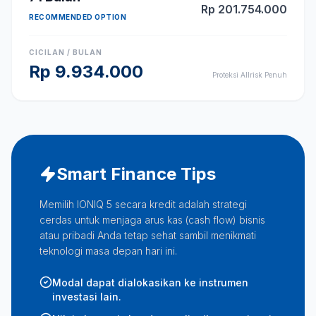
Rp
201.754.000
RECOMMENDED OPTION
CICILAN / BULAN
Rp
9.934.000
Proteksi Allrisk Penuh
Smart Finance Tips
Memilih IONIQ 5 secara kredit adalah strategi
cerdas untuk menjaga arus kas (cash flow) bisnis
atau pribadi Anda tetap sehat sambil menikmati
teknologi masa depan hari ini.
Modal dapat dialokasikan ke instrumen
investasi lain.