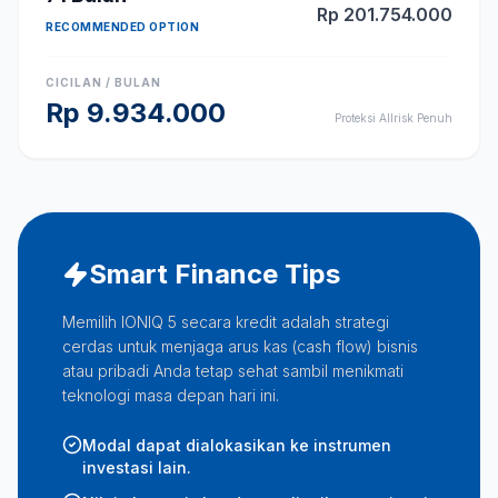
Rp
201.754.000
RECOMMENDED OPTION
CICILAN / BULAN
Rp
9.934.000
Proteksi Allrisk Penuh
Smart Finance Tips
Memilih IONIQ 5 secara kredit adalah strategi
cerdas untuk menjaga arus kas (cash flow) bisnis
atau pribadi Anda tetap sehat sambil menikmati
teknologi masa depan hari ini.
Modal dapat dialokasikan ke instrumen
investasi lain.