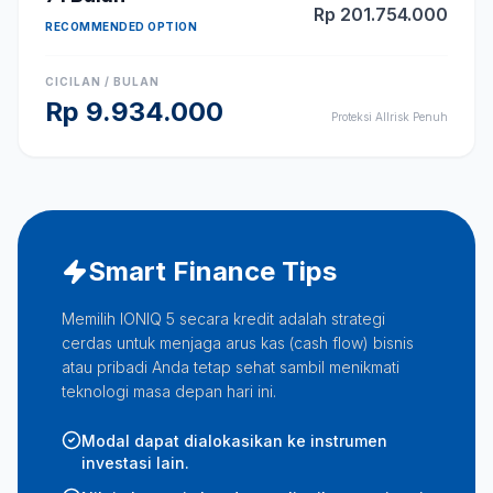
Rp
201.754.000
RECOMMENDED OPTION
CICILAN / BULAN
Rp
9.934.000
Proteksi Allrisk Penuh
Smart Finance Tips
Memilih IONIQ 5 secara kredit adalah strategi
cerdas untuk menjaga arus kas (cash flow) bisnis
atau pribadi Anda tetap sehat sambil menikmati
teknologi masa depan hari ini.
Modal dapat dialokasikan ke instrumen
investasi lain.