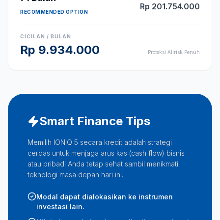
Rp
201.754.000
RECOMMENDED OPTION
CICILAN / BULAN
Rp
9.934.000
Proteksi Allrisk Penuh
Smart Finance Tips
Memilih IONIQ 5 secara kredit adalah strategi
cerdas untuk menjaga arus kas (cash flow) bisnis
atau pribadi Anda tetap sehat sambil menikmati
teknologi masa depan hari ini.
Modal dapat dialokasikan ke instrumen
investasi lain.