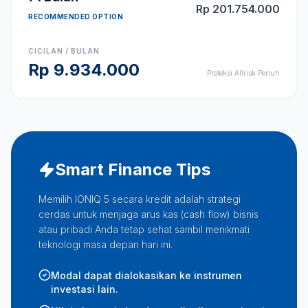
Rp
201.754.000
RECOMMENDED OPTION
CICILAN / BULAN
Rp
9.934.000
Proteksi Allrisk Penuh
Smart Finance Tips
Memilih IONIQ 5 secara kredit adalah strategi
cerdas untuk menjaga arus kas (cash flow) bisnis
atau pribadi Anda tetap sehat sambil menikmati
teknologi masa depan hari ini.
Modal dapat dialokasikan ke instrumen
investasi lain.