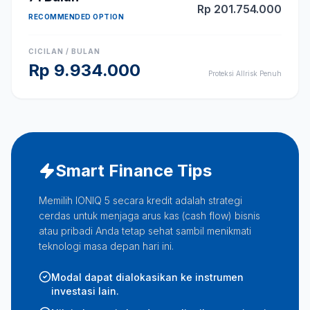
Rp
201.754.000
RECOMMENDED OPTION
CICILAN / BULAN
Rp
9.934.000
Proteksi Allrisk Penuh
Smart Finance Tips
Memilih IONIQ 5 secara kredit adalah strategi
cerdas untuk menjaga arus kas (cash flow) bisnis
atau pribadi Anda tetap sehat sambil menikmati
teknologi masa depan hari ini.
Modal dapat dialokasikan ke instrumen
investasi lain.