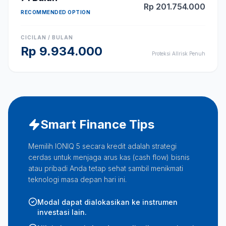
Rp
201.754.000
RECOMMENDED OPTION
CICILAN / BULAN
Rp
9.934.000
Proteksi Allrisk Penuh
Smart Finance Tips
Memilih IONIQ 5 secara kredit adalah strategi
cerdas untuk menjaga arus kas (cash flow) bisnis
atau pribadi Anda tetap sehat sambil menikmati
teknologi masa depan hari ini.
Modal dapat dialokasikan ke instrumen
investasi lain.