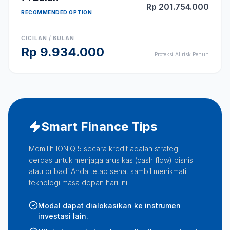
Rp
201.754.000
RECOMMENDED OPTION
CICILAN / BULAN
Rp
9.934.000
Proteksi Allrisk Penuh
Smart Finance Tips
Memilih IONIQ 5 secara kredit adalah strategi
cerdas untuk menjaga arus kas (cash flow) bisnis
atau pribadi Anda tetap sehat sambil menikmati
teknologi masa depan hari ini.
Modal dapat dialokasikan ke instrumen
investasi lain.