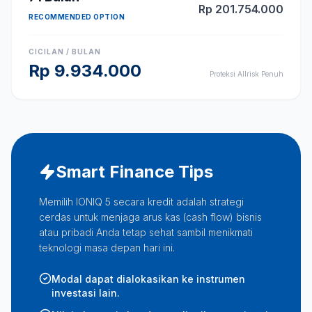
Rp
201.754.000
RECOMMENDED OPTION
CICILAN / BULAN
Rp
9.934.000
Proteksi Allrisk Penuh
Smart Finance Tips
Memilih IONIQ 5 secara kredit adalah strategi
cerdas untuk menjaga arus kas (cash flow) bisnis
atau pribadi Anda tetap sehat sambil menikmati
teknologi masa depan hari ini.
Modal dapat dialokasikan ke instrumen
investasi lain.