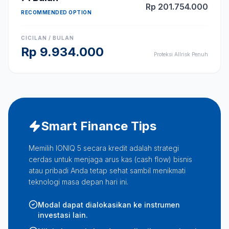
Rp
201.754.000
RECOMMENDED OPTION
CICILAN / BULAN
Rp
9.934.000
Proteksi Allrisk Penuh
Smart Finance Tips
Memilih IONIQ 5 secara kredit adalah strategi
cerdas untuk menjaga arus kas (cash flow) bisnis
atau pribadi Anda tetap sehat sambil menikmati
teknologi masa depan hari ini.
Modal dapat dialokasikan ke instrumen
investasi lain.