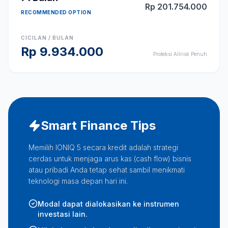
Rp
201.754.000
RECOMMENDED OPTION
CICILAN / BULAN
Rp
9.934.000
Proteksi Allrisk Penuh
Smart Finance Tips
Memilih IONIQ 5 secara kredit adalah strategi
cerdas untuk menjaga arus kas (cash flow) bisnis
atau pribadi Anda tetap sehat sambil menikmati
teknologi masa depan hari ini.
Modal dapat dialokasikan ke instrumen
investasi lain.