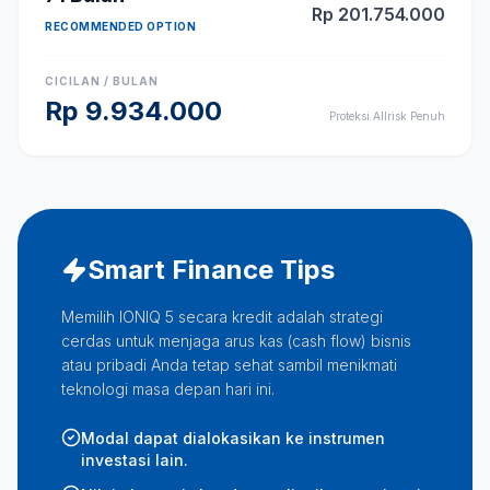
Rp
201.754.000
RECOMMENDED OPTION
CICILAN / BULAN
Rp
9.934.000
Proteksi Allrisk Penuh
Smart Finance Tips
Memilih IONIQ 5 secara kredit adalah strategi
cerdas untuk menjaga arus kas (cash flow) bisnis
atau pribadi Anda tetap sehat sambil menikmati
teknologi masa depan hari ini.
Modal dapat dialokasikan ke instrumen
investasi lain.