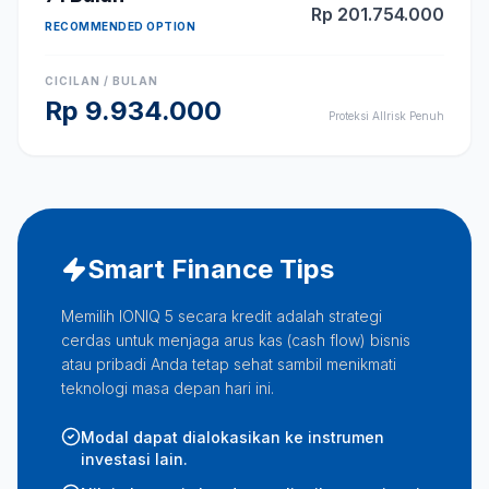
Rp
201.754.000
RECOMMENDED OPTION
CICILAN / BULAN
Rp
9.934.000
Proteksi Allrisk Penuh
Smart Finance Tips
Memilih IONIQ 5 secara kredit adalah strategi
cerdas untuk menjaga arus kas (cash flow) bisnis
atau pribadi Anda tetap sehat sambil menikmati
teknologi masa depan hari ini.
Modal dapat dialokasikan ke instrumen
investasi lain.