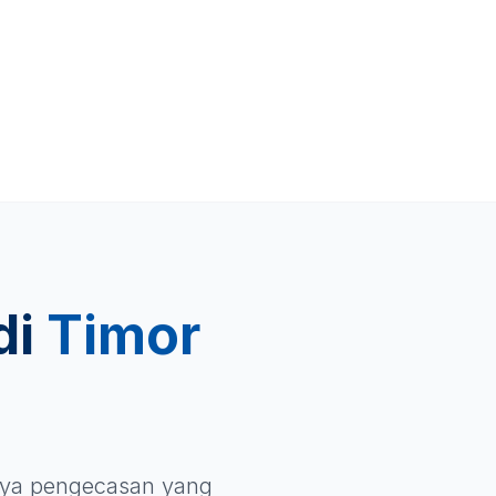
di
Timor
iaya pengecasan yang