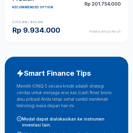
Rp
201.754.000
RECOMMENDED OPTION
CICILAN / BULAN
Rp
9.934.000
Proteksi Allrisk Penuh
Smart Finance Tips
Memilih IONIQ 5 secara kredit adalah strategi
cerdas untuk menjaga arus kas (cash flow) bisnis
atau pribadi Anda tetap sehat sambil menikmati
teknologi masa depan hari ini.
Modal dapat dialokasikan ke instrumen
investasi lain.