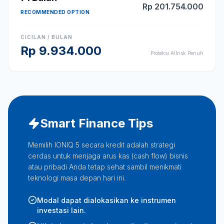
Rp
201.754.000
RECOMMENDED OPTION
CICILAN / BULAN
Rp
9.934.000
Proteksi Allrisk Penuh
Smart Finance Tips
Memilih IONIQ 5 secara kredit adalah strategi
cerdas untuk menjaga arus kas (cash flow) bisnis
atau pribadi Anda tetap sehat sambil menikmati
teknologi masa depan hari ini.
Modal dapat dialokasikan ke instrumen
investasi lain.