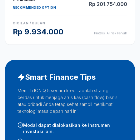
Rp
201.754.000
RECOMMENDED OPTION
CICILAN / BULAN
Rp
9.934.000
Proteksi Allrisk Penuh
Smart Finance Tips
Memilih IONIQ 5 secara kredit adalah strategi
cerdas untuk menjaga arus kas (cash flow) bisnis
atau pribadi Anda tetap sehat sambil menikmati
teknologi masa depan hari ini.
Modal dapat dialokasikan ke instrumen
investasi lain.