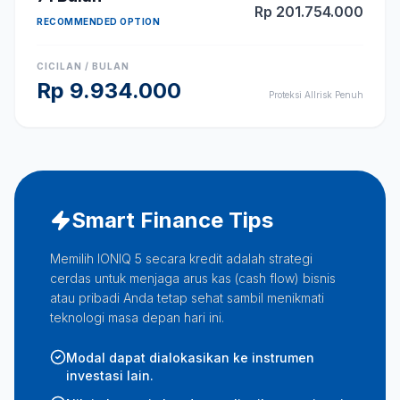
Rp
201.754.000
RECOMMENDED OPTION
CICILAN / BULAN
Rp
9.934.000
Proteksi Allrisk Penuh
Smart Finance Tips
Memilih IONIQ 5 secara kredit adalah strategi
cerdas untuk menjaga arus kas (cash flow) bisnis
atau pribadi Anda tetap sehat sambil menikmati
teknologi masa depan hari ini.
Modal dapat dialokasikan ke instrumen
investasi lain.