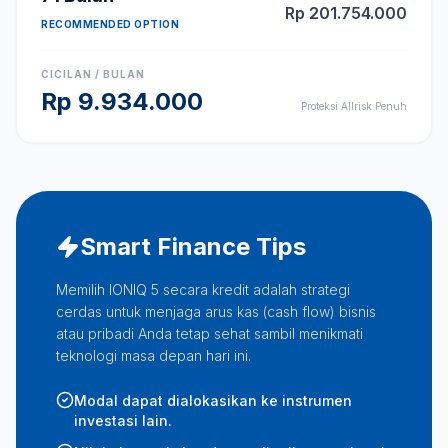
Rp
201.754.000
RECOMMENDED OPTION
CICILAN / BULAN
Rp
9.934.000
Proteksi Allrisk Penuh
Smart Finance Tips
Memilih IONIQ 5 secara kredit adalah strategi
cerdas untuk menjaga arus kas (cash flow) bisnis
atau pribadi Anda tetap sehat sambil menikmati
teknologi masa depan hari ini.
Modal dapat dialokasikan ke instrumen
investasi lain.