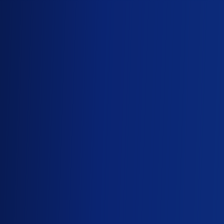
JANGKAUAN
FAST CHARGE
KIRIM 2024
481 KM
18 Menit
s/d Rp 10 Jt