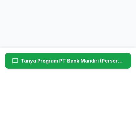
Tanya Program
PT Bank Mandiri (Persero) Tbk
Hyundaiutama
Dealer Resmi Hyundai Cimanggis (Head Office). Melayani
penjualan mobil baru, service berkala, dan suku cadang asli
Hyundai untuk wilayah Jabodetabek.